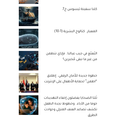
كلنا سفينة ثيسوس ج7
المعيار.. كتالوج البشرية (1-10)
البُعبُع في جيب عيالنا.. فإزاي نتطمن
من غير ما نبقى مُخبرين؟
خطوة جديدة للأمان الرقمي.. إطلاق
“اطمن” لحماية الأطفال على الإنترنت
ثُلثا الضحايا يفضلون إخفاء التهديدات
خوفا من الآباء.. وخطوط نجدة الطفل
تكشف تصاعد العنف المنزلي وحوادث
الطرق