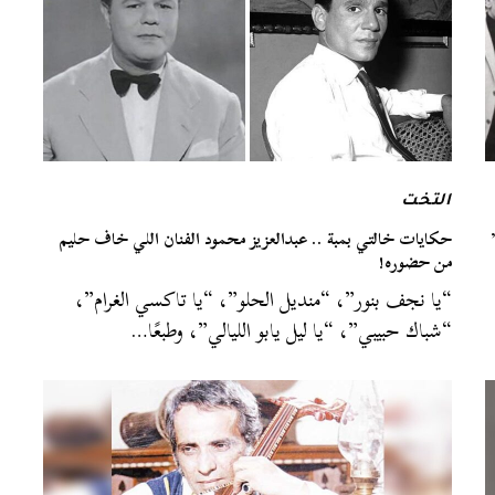
التخت
حكايات خالتي بمبة .. عبدالعزيز محمود الفنان اللي خاف حليم
من حضوره!
“يا نجف بنور”، “منديل الحلو”، “يا تاكسي الغرام”،
“شباك حبيبي”، “يا ليل يابو الليالي”، وطبعًا…