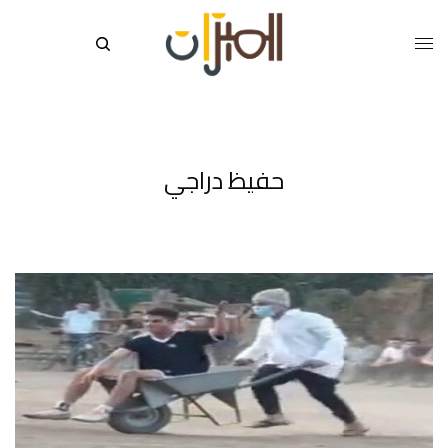
حفيظ دراجي