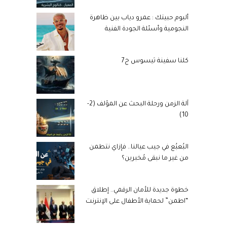
ألبوم حبيتك : عمرو دياب بين ظاهرة
النجومية وأسئلة الجودة الفنية
كلنا سفينة ثيسوس ج7
آلة الزمن ورحلة البحث عن المؤلف (2-
10)
البُعبُع في جيب عيالنا.. فإزاي نتطمن
من غير ما نبقى مُخبرين؟
خطوة جديدة للأمان الرقمي.. إطلاق
“اطمن” لحماية الأطفال على الإنترنت