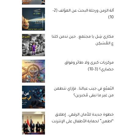
آلة الزمن ورحلة البحث عن المؤلف (2-
10)
مكاري شِل يا مجتمع.. حين ندمن كلنا
ع المُسَكِن
مركزيات كبرى ولا طائر وقواق
حضاري؟ (3-10)
البُعبُع في جيب عيالنا.. فإزاي نتطمن
من غير ما نبقى مُخبرين؟
خطوة جديدة للأمان الرقمي.. إطلاق
“اطمن” لحماية الأطفال على الإنترنت