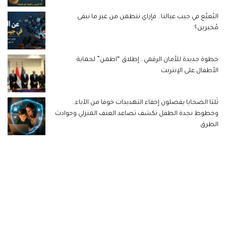
البُعبُع في جيب عيالنا.. فإزاي نتطمن من غير ما نبقى
مُخبرين؟
خطوة جديدة للأمان الرقمي.. إطلاق “اطمن” لحماية
الأطفال على الإنترنت
ثُلثا الضحايا يفضلون إخفاء التهديدات خوفا من الآباء..
وخطوط نجدة الطفل تكشف تصاعد العنف المنزلي وحوادث
الطرق