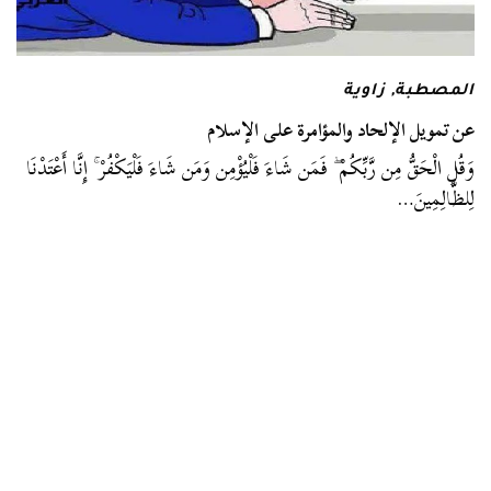
المصطبة
,
زاوية
عن تمويل الإلحاد والمؤامرة على الإسلام
وَقُلِ الْحَقُّ مِن رَّبِّكُمْ ۖ فَمَن شَاءَ فَلْيُؤْمِن وَمَن شَاءَ فَلْيَكْفُرْ ۚ إِنَّا أَعْتَدْنَا
لِلظَّالِمِينَ…