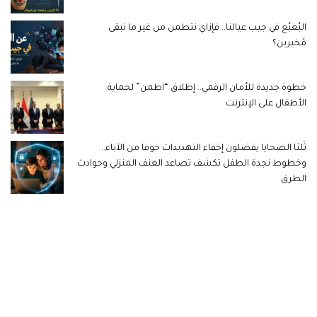
البُعبُع في جيب عيالنا.. فإزاي نتطمن من غير ما نبقى
مُخبرين؟
خطوة جديدة للأمان الرقمي.. إطلاق “اطمن” لحماية
الأطفال على الإنترنت
ثُلثا الضحايا يفضلون إخفاء التهديدات خوفا من الآباء..
وخطوط نجدة الطفل تكشف تصاعد العنف المنزلي وحوادث
الطرق