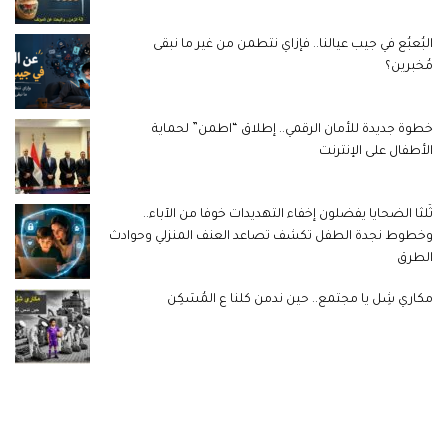
البُعبُع في جيب عيالنا.. فإزاي نتطمن من غير ما نبقى
مُخبرين؟
خطوة جديدة للأمان الرقمي.. إطلاق “اطمن” لحماية
الأطفال على الإنترنت
ثُلثا الضحايا يفضلون إخفاء التهديدات خوفا من الآباء..
وخطوط نجدة الطفل تكشف تصاعد العنف المنزلي وحوادث
الطرق
مكاري شِل يا مجتمع.. حين ندمن كلنا ع المُسَكِن