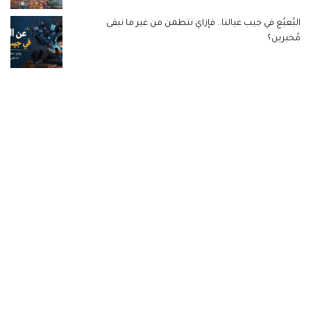
البُعبُع في جيب عيالنا.. فإزاي نتطمن من غير ما نبقى
مُخبرين؟