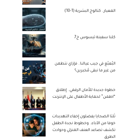
المعيار.. كتالوج البشرية (1-10)
كلنا سفينة ثيسوس ج7
البُعبُع في جيب عيالنا.. فإزاي نتطمن
من غير ما نبقى مُخبرين؟
خطوة جديدة للأمان الرقمي.. إطلاق
“اطمن” لحماية الأطفال على الإنترنت
ثُلثا الضحايا يفضلون إخفاء التهديدات
خوفا من الآباء.. وخطوط نجدة الطفل
تكشف تصاعد العنف المنزلي وحوادث
الطرق