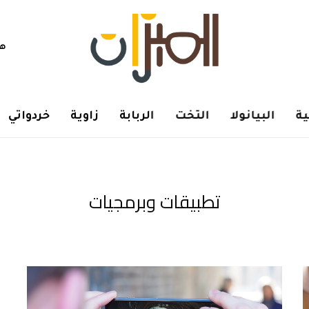
هم
ة
البيانولا
التخت
الربابة
زاوية
خردواتي
تطبيقات وبرمجيات