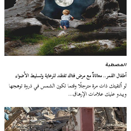
المصطبة
أطفال القمر.. معاناةٌ مع مرض فتاك تفتقد للرعاية وتسليط الأضواء
لو ألتقيتك ذات مرة مترجلًا وقتما تكون الشمس في ذروة توهجها
ويبدو عليك علامات الإرهاق…