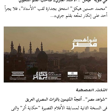
“محمد حسنين هيكل” استحق بجدارة لقب “الأستاذ”، فلا يجرأ
أحد على إنكار تمتُعه بقلم جريء…
التخت
,
المصطبة
“شواهد مصر”.. أنتجهُ المُتيمون بالتراث المصري العريق
في النسخة الثانية لمسابقة الأفلام القصيرة “حكاية أثر” والتي