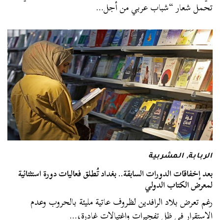
تحمل شعار “شباب عربي من أجل…
الربابة
,
المشربية
بعد إخفاقات الدورات السابقة.. بغداد تُطلق فعاليات دورة استثنائية
لمعرض الكتاب الدولي
رغم تعرض بلاد الرافدين لظروف عاتية مليئة بالحروب وعدم
الاستقرار في ظل تفجيراتٍ واغتيالات غادرة،…