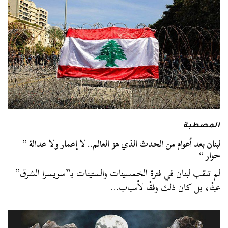
المصطبة
لبنان بعد أعوام من الحدث الذي هز العالم.. لا إعمار ولا عدالة ”
حوار “
لم تلقب لبنان في فترة الخمسينات والستينات بـ”سويسرا الشرق”
عبثًا، بل كان ذلك وفقًا لأسباب…