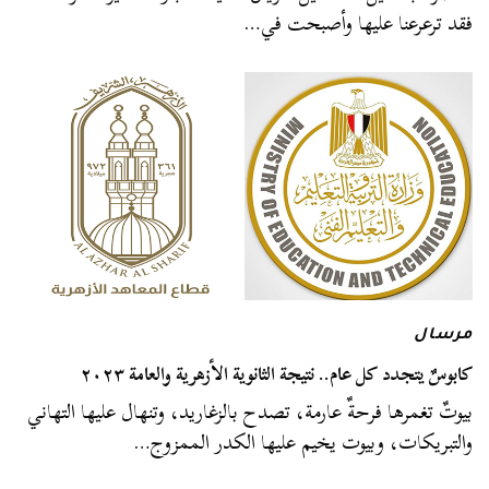
فقد ترعرعنا عليها وأصبحت في…
مرسال
كابوسٌ يتجدد كل عام.. نتيجة الثانوية الأزهرية والعامة ٢٠٢٣
بيوتٌ تغمرها فرحةٌ عارمة، تصدح بالزغاريد، وتنهال عليها التهاني
والتبريكات، وبيوت يخيم عليها الكدر الممزوج…