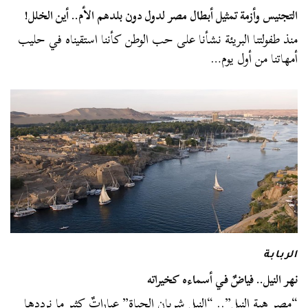
التجنيس وأزمة تمثيل أبطال مصر لدول دون بلدهم الأم.. أين الخلل!
منذ طفولتنا البريئة نشأنا على حب الوطن كأننا استقيناه في حليب
أمهاتنا من أول يوم…
الربابة
نهر النيل.. فياضٌ في أسماءه كخيراته
“مصر هبة النيل”.. “النيل شريان الحياة” عباراتٌ كثير ما نرددها