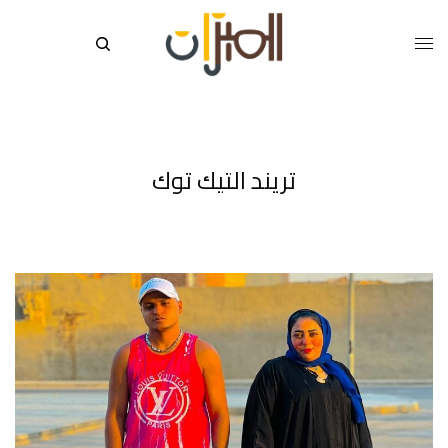
تريند التيك توك