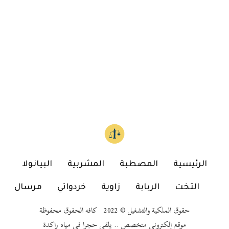
الرئيسية
المصطبة
المشربية
البيانولا
التخت
الربابة
زاوية
خردواتي
مرسال
حقوق الملكية والتشغيل © 2022 كافه الحقوق محفوظة
موقع إلكتروني متخصص .. يلقي حجرا في مياه راكدة