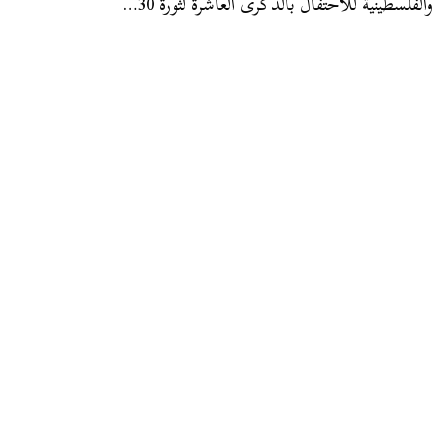
والفلسطينية للاحتفال بالذكرى العاشرة لثورة 30…