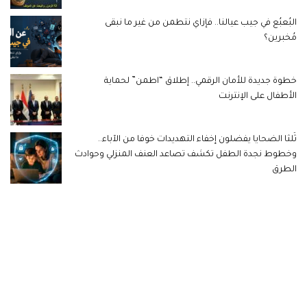
البُعبُع في جيب عيالنا.. فإزاي نتطمن من غير ما نبقى
مُخبرين؟
خطوة جديدة للأمان الرقمي.. إطلاق “اطمن” لحماية
الأطفال على الإنترنت
ثُلثا الضحايا يفضلون إخفاء التهديدات خوفا من الآباء..
وخطوط نجدة الطفل تكشف تصاعد العنف المنزلي وحوادث
الطرق