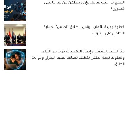
البُعبُع في جيب عيالنا.. فإزاي نتطمن من غير ما نبقى
مُخبرين؟
خطوة جديدة للأمان الرقمي.. إطلاق “اطمن” لحماية
الأطفال على الإنترنت
ثُلثا الضحايا يفضلون إخفاء التهديدات خوفا من الآباء..
وخطوط نجدة الطفل تكشف تصاعد العنف المنزلي وحوادث
الطرق