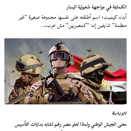
الكمايتة في مواجهة شعبولية اليسار
أبناء كيميت؛ اسم أطلقته على نفسها مجموعة صغيرة “غير
منظمة” شايفين إننا “كمصريين” مش عرب،…
الربابة
معنى الجيش الوطني ولماذا تعلو مصر رغم تشابه بدايات التأسيس