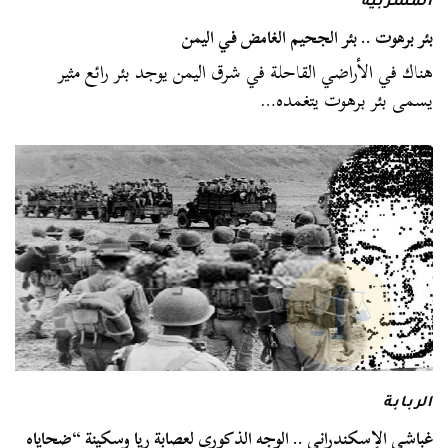
المشربية
بئر برهوت .. بئر الجحيم الغامض في اليمن
هناك في الأراضي القاحلة في شرق اليمن يوجد بئر رائع مثير
يسمى بئر برهوت يتغمده…
الربابة
غباشي الإسكندراني .. الوجه الذكوري لعصابة ريا وسكينة “ضحاياه