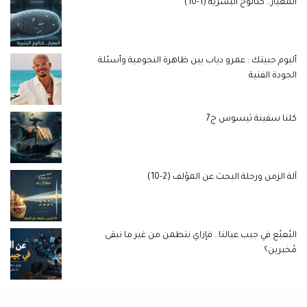
المعيار.. كتالوج البشرية (1-10)
ألبوم حبيتك : عمرو دياب بين ظاهرة النجومية وأسئلة
الجودة الفنية
كلنا سفينة ثيسوس ج7
آلة الزمن ورحلة البحث عن المؤلف (2-10)
البُعبُع في جيب عيالنا.. فإزاي نتطمن من غير ما نبقى
مُخبرين؟
خطوة جديدة للأمان الرقمي.. إطلاق “اطمن” لحماية