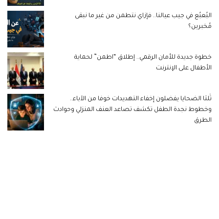
البُعبُع في جيب عيالنا.. فإزاي نتطمن من غير ما نبقى
مُخبرين؟
خطوة جديدة للأمان الرقمي.. إطلاق “اطمن” لحماية
الأطفال على الإنترنت
ثُلثا الضحايا يفضلون إخفاء التهديدات خوفا من الآباء..
وخطوط نجدة الطفل تكشف تصاعد العنف المنزلي وحوادث
الطرق