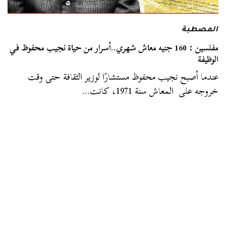
المصطبة
مفلسين : 160 جنيه معاش شهري..أسرار من حياة نجيب محفوظ في
الوظيفة
عندما أصبح نجيب محفوظ مستشارًا لوزير الثقافة حتى وقت
خروجه على المعاش سنة 1971، كانت…