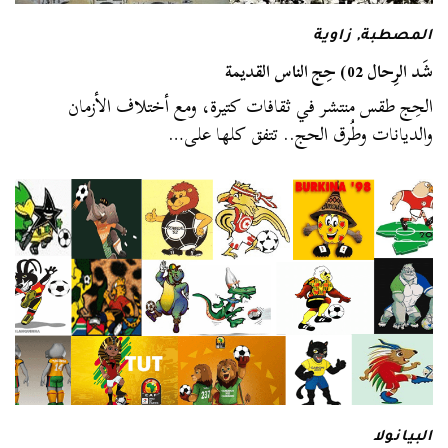
المصطبة
,
زاوية
شَد الرِحال 02) حِج الناس القديمة
الحِج طقس منتشر في ثقافات كتيرة، ومع أختلاف الأزمان
والديانات وطُرق الحج.. تتفق كلها على…
البيانولا