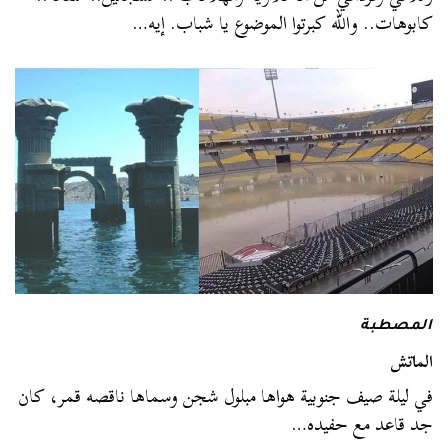
كابوهات.. والله كبرتوا الموضوع يا شباب. إيه…
المصطبة
الماتش
في ليلة صيف جنوبية هواها مبلول شجن وسماها ناقصه قمر، كان
جد قاعد مع حفيده…