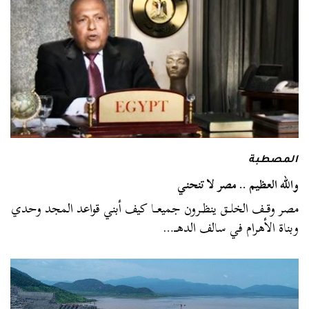
المصطبة
والله العظيم .. مصر لا تنحني
مصر وقــف الخلــق ينظـرون جميعــا كيف أبني قواعد المجد وحدي
وبناة الأهرام في سالف الدهــ…