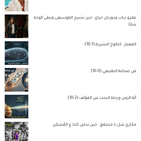
عمرو دياب ودوريان جراي: حين تشيخ الموسيقى ويبقى الوجه
شابًا
المعيار.. كتالوج البشرية (1-10)
فن صناعة الطبيعي (0-10)
آلة الزمن ورحلة البحث عن المؤلف (2-10)
مكاري شِل يا مجتمع.. حين ندمن كلنا ع المُسَكِن