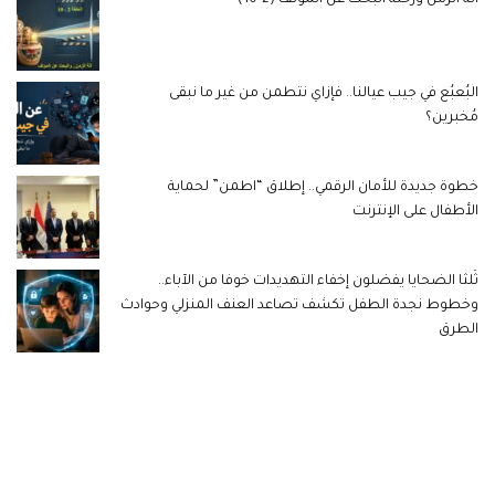
البُعبُع في جيب عيالنا.. فإزاي نتطمن من غير ما نبقى
مُخبرين؟
خطوة جديدة للأمان الرقمي.. إطلاق “اطمن” لحماية
الأطفال على الإنترنت
ثُلثا الضحايا يفضلون إخفاء التهديدات خوفا من الآباء..
وخطوط نجدة الطفل تكشف تصاعد العنف المنزلي وحوادث
الطرق