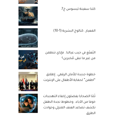
كلنا سفينة ثيسوس ج7
المعيار.. كتالوج البشرية (1-10)
البُعبُع في جيب عيالنا.. فإزاي نتطمن
من غير ما نبقى مُخبرين؟
خطوة جديدة للأمان الرقمي.. إطلاق
“اطمن” لحماية الأطفال على الإنترنت
ثُلثا الضحايا يفضلون إخفاء التهديدات
خوفا من الآباء.. وخطوط نجدة الطفل
تكشف تصاعد العنف المنزلي وحوادث
الطرق