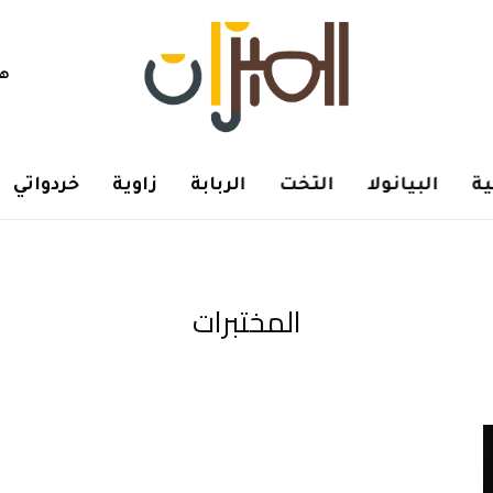
هم
ة
البيانولا
التخت
الربابة
زاوية
خردواتي
المختبرات