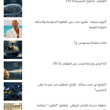
المعيار.. كتالوج البشرية (1-10)
ألبوم حبيتك : عمرو دياب بين ظاهرة النجومية وأسئلة
الجودة الفنية
كلنا سفينة ثيسوس ج7
آلة الزمن ورحلة البحث عن المؤلف (2-10)
البُعبُع في جيب عيالنا.. فإزاي نتطمن من غير ما نبقى
مُخبرين؟
خطوة جديدة للأمان الرقمي.. إطلاق “اطمن” لحماية