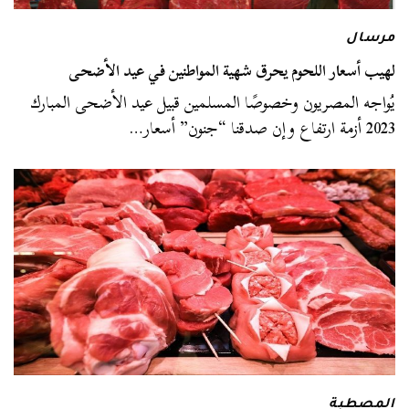
مرسال
لهيب أسعار اللحوم يحرق شهية المواطنين في عيد الأضحى
يُواجه المصريون وخصوصًا المسلمين قبيل عيد الأضحى المبارك
2023 أزمة ارتفاع وإن صدقنا “جنون” أسعار…
المصطبة