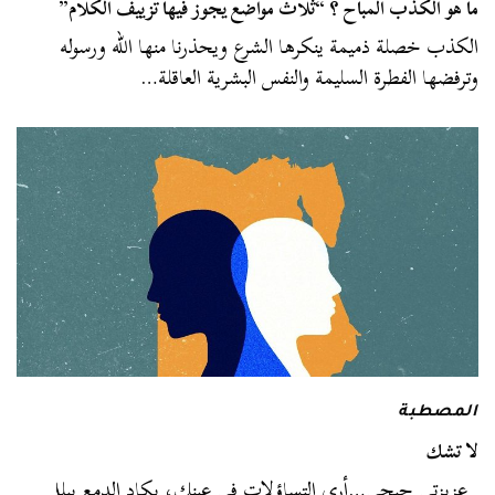
ما هو الكذب المباح ؟ “ثلاث مواضع يجوز فيها تزييف الكلام”
الكذب خصلة ذميمة ينكرها الشرع ويحذرنا منها الله ورسوله
وترفضها الفطرة السليمة والنفس البشرية العاقلة…
المصطبة
لا تشك
عزيزتي جيجي…أري التساؤلات فى عينك، يكاد الدمع يبلل