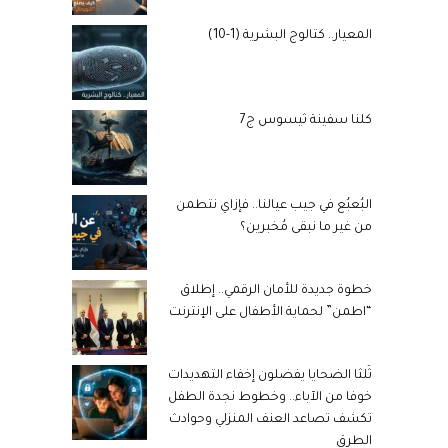
المعيار.. كتالوج البشرية (1-10)
كلنا سفينة ثيسوس ج7
البُعبُع في جيب عيالنا.. فإزاي نتطمن
من غير ما نبقى مُخبرين؟
خطوة جديدة للأمان الرقمي.. إطلاق
“اطمن” لحماية الأطفال على الإنترنت
ثُلثا الضحايا يفضلون إخفاء التهديدات
خوفا من الآباء.. وخطوط نجدة الطفل
تكشف تصاعد العنف المنزلي وحوادث
الطرق