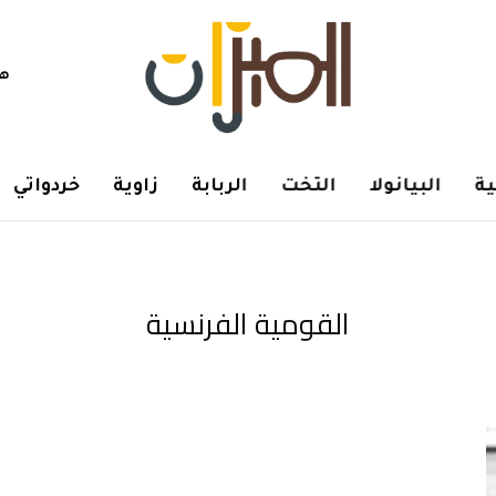
هم
ة
البيانولا
التخت
الربابة
زاوية
خردواتي
القومية الفرنسية