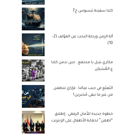
كلنا سفينة ثيسوس ج7
آلة الزمن ورحلة البحث عن المؤلف (2-
10)
مكاري شِل يا مجتمع.. حين ندمن كلنا
ع المُسَكِن
البُعبُع في جيب عيالنا.. فإزاي نتطمن
من غير ما نبقى مُخبرين؟
خطوة جديدة للأمان الرقمي.. إطلاق
“اطمن” لحماية الأطفال على الإنترنت