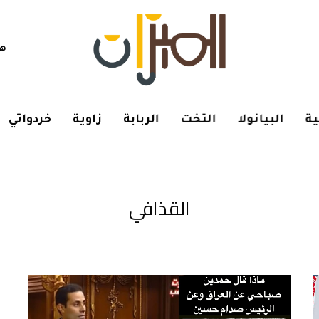
هم
ة
البيانولا
التخت
الربابة
زاوية
خردواتي
القذافي