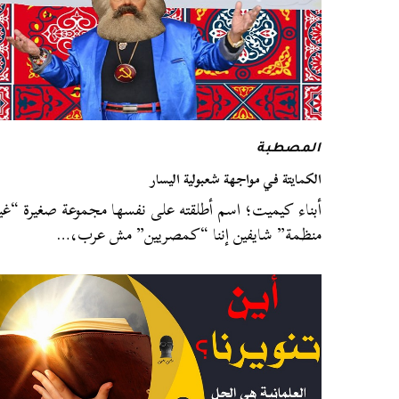
المصطبة
الكمايتة في مواجهة شعبولية اليسار
أبناء كيميت؛ اسم أطلقته على نفسها مجموعة صغيرة “غي
منظمة” شايفين إننا “كمصريين” مش عرب،…