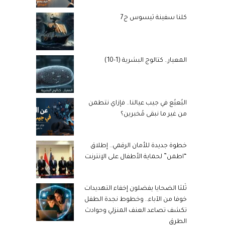
كلنا سفينة ثيسوس ج7
المعيار.. كتالوج البشرية (1-10)
البُعبُع في جيب عيالنا.. فإزاي نتطمن
من غير ما نبقى مُخبرين؟
خطوة جديدة للأمان الرقمي.. إطلاق
“اطمن” لحماية الأطفال على الإنترنت
ثُلثا الضحايا يفضلون إخفاء التهديدات
خوفا من الآباء.. وخطوط نجدة الطفل
تكشف تصاعد العنف المنزلي وحوادث
الطرق