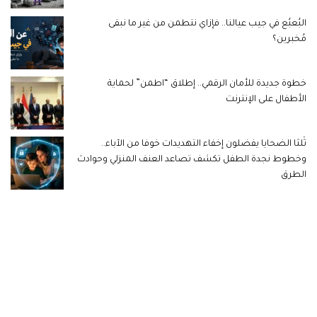
البُعبُع في جيب عيالنا.. فإزاي نتطمن من غير ما نبقى
مُخبرين؟
خطوة جديدة للأمان الرقمي.. إطلاق “اطمن” لحماية
الأطفال على الإنترنت
ثُلثا الضحايا يفضلون إخفاء التهديدات خوفا من الآباء..
وخطوط نجدة الطفل تكشف تصاعد العنف المنزلي وحوادث
الطرق