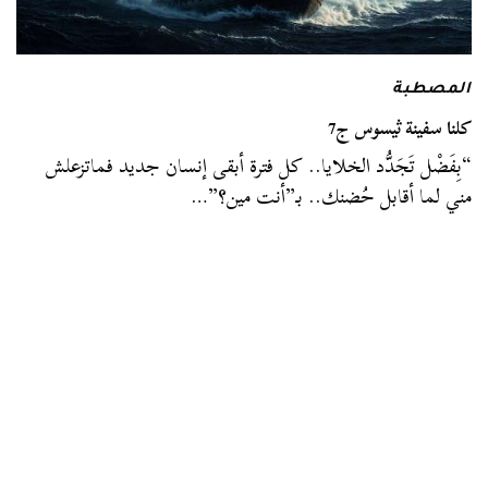
المصطبة
كلنا سفينة ثيسوس ج7
“بِفَضْل تَجَدُّد الخلايا.. كل فترة أبقى إنسان جديد فماتزعلش
مني لما أقابل حُضنك.. بـ”أنت مين؟”…