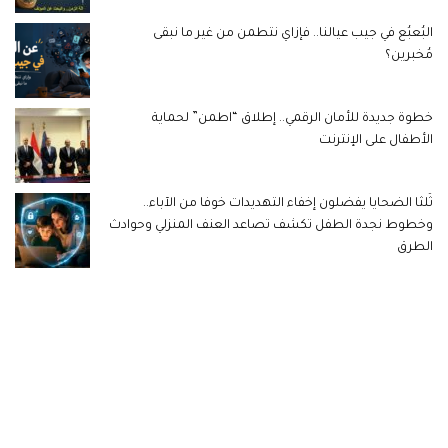
البُعبُع في جيب عيالنا.. فإزاي نتطمن من غير ما نبقى
مُخبرين؟
خطوة جديدة للأمان الرقمي.. إطلاق “اطمن” لحماية
الأطفال على الإنترنت
ثُلثا الضحايا يفضلون إخفاء التهديدات خوفا من الآباء..
وخطوط نجدة الطفل تكشف تصاعد العنف المنزلي وحوادث
الطرق