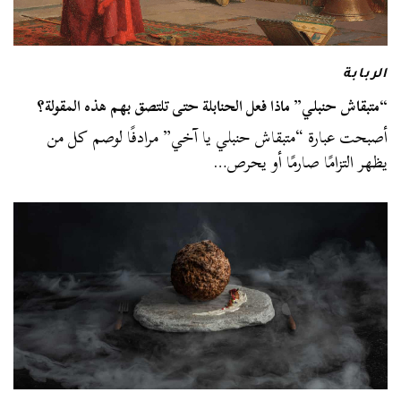
الربابة
“متبقاش حنبلي” ماذا فعل الحنابلة حتى تلتصق بهم هذه المقولة؟
أصبحت عبارة “متبقاش حنبلي يا آخي” مرادفًا لوصم كل من
يظهر التزامًا صارمًا أو يحرص…