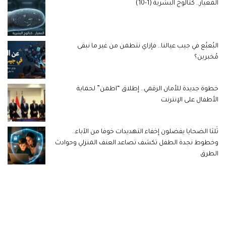
المعيار.. كتالوج البشرية (1-10)
البُعبُع في جيب عيالنا.. فإزاي نتطمن من غير ما نبقى
مُخبرين؟
خطوة جديدة للأمان الرقمي.. إطلاق “اطمن” لحماية
الأطفال على الإنترنت
ثُلثا الضحايا يفضلون إخفاء التهديدات خوفا من الآباء..
وخطوط نجدة الطفل تكشف تصاعد العنف المنزلي وحوادث
الطرق