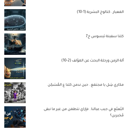
المعيار.. كتالوج البشرية (1-10)
كلنا سفينة ثيسوس ج7
آلة الزمن ورحلة البحث عن المؤلف (2-10)
مكاري شِل يا مجتمع.. حين ندمن كلنا ع المُسَكِن
البُعبُع في جيب عيالنا.. فإزاي نتطمن من غير ما نبقى
مُخبرين؟