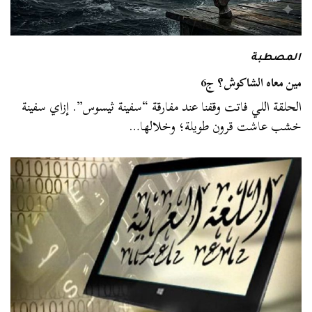
المصطبة
مين معاه الشاكوش؟ ج6
الحلقة اللي فاتت وقفنا عند مفارقة “سفينة ثيسوس”. إزاي سفينة
خشب عاشت قرون طويلة؛ وخلالها…