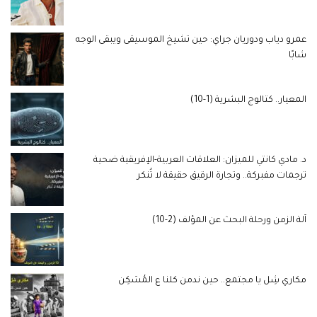
عمرو دياب ودوريان جراي: حين تشيخ الموسيقى ويبقى الوجه
شابًا
المعيار.. كتالوج البشرية (1-10)
د. مادي كانتي للميزان: العلاقات العربية-الإفريقية ضحية
ترجمات مفبركة.. وتجارة الرقيق حقيقة لا تُنكر
آلة الزمن ورحلة البحث عن المؤلف (2-10)
مكاري شِل يا مجتمع.. حين ندمن كلنا ع المُسَكِن