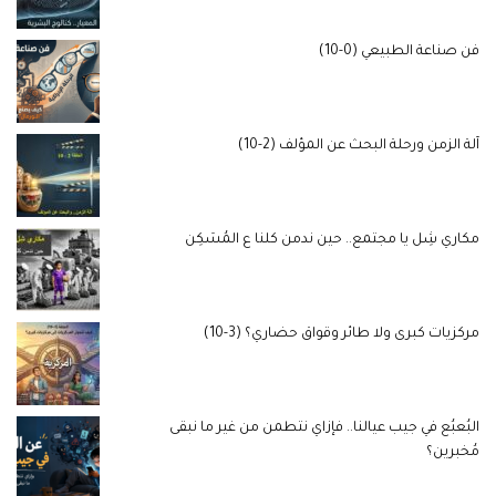
فن صناعة الطبيعي (0-10)
آلة الزمن ورحلة البحث عن المؤلف (2-10)
مكاري شِل يا مجتمع.. حين ندمن كلنا ع المُسَكِن
مركزيات كبرى ولا طائر وقواق حضاري؟ (3-10)
البُعبُع في جيب عيالنا.. فإزاي نتطمن من غير ما نبقى
مُخبرين؟