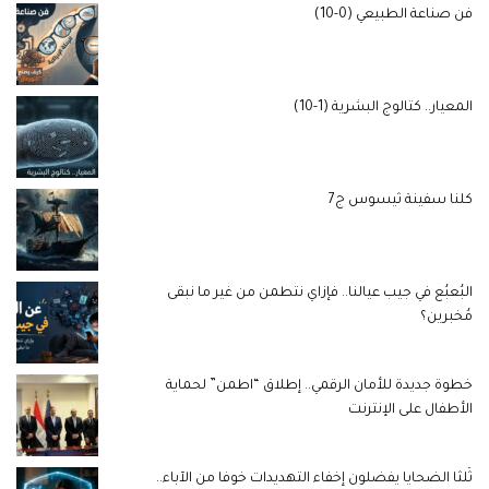
فن صناعة الطبيعي (0-10)
المعيار.. كتالوج البشرية (1-10)
كلنا سفينة ثيسوس ج7
البُعبُع في جيب عيالنا.. فإزاي نتطمن من غير ما نبقى
مُخبرين؟
خطوة جديدة للأمان الرقمي.. إطلاق “اطمن” لحماية
الأطفال على الإنترنت
ثُلثا الضحايا يفضلون إخفاء التهديدات خوفا من الآباء..