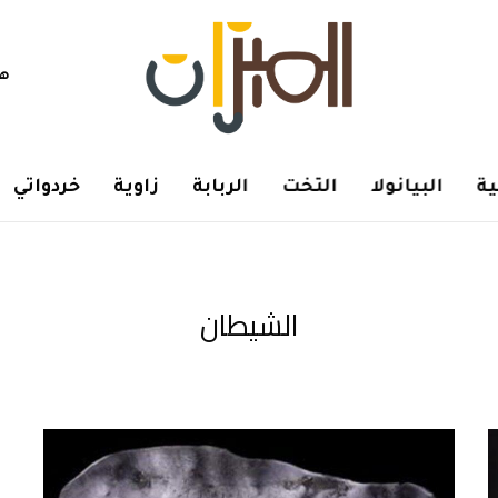
هم
ة
البيانولا
التخت
الربابة
زاوية
خردواتي
الشيطان