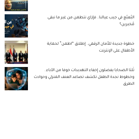
البُعبُع في جيب عيالنا.. فإزاي نتطمن من غير ما نبقى
مُخبرين؟
خطوة جديدة للأمان الرقمي.. إطلاق “اطمن” لحماية
الأطفال على الإنترنت
ثُلثا الضحايا يفضلون إخفاء التهديدات خوفا من الآباء..
وخطوط نجدة الطفل تكشف تصاعد العنف المنزلي وحوادث
الطرق