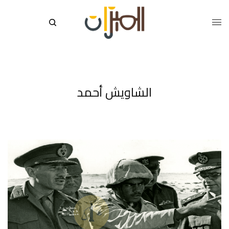
الشاويش أحمد