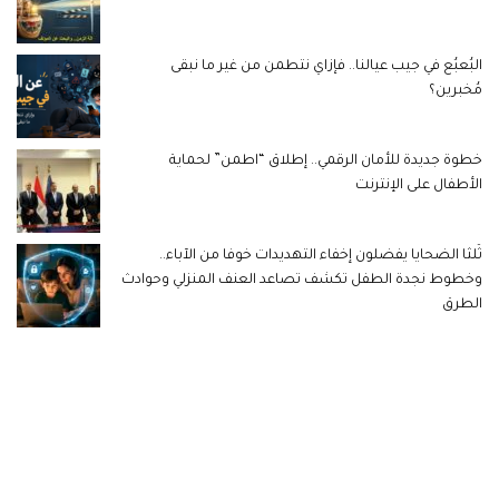
البُعبُع في جيب عيالنا.. فإزاي نتطمن من غير ما نبقى
مُخبرين؟
خطوة جديدة للأمان الرقمي.. إطلاق “اطمن” لحماية
الأطفال على الإنترنت
ثُلثا الضحايا يفضلون إخفاء التهديدات خوفا من الآباء..
وخطوط نجدة الطفل تكشف تصاعد العنف المنزلي وحوادث
الطرق