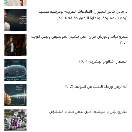
د. مادي كانتي للميزان: العلاقات العربية-الإفريقية ضحية
ترجمات مفبركة.. وتجارة الرقيق حقيقة لا تُنكر
عمرو دياب ودوريان جراي: حين تشيخ الموسيقى ويبقى الوجه
شابًا
المعيار.. كتالوج البشرية (1-10)
آلة الزمن ورحلة البحث عن المؤلف (2-10)
مكاري شِل يا مجتمع.. حين ندمن كلنا ع المُسَكِن