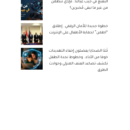
البُعبُع في جيب عيالنا.. فإزاي نتطمن
من غير ما نبقى مُخبرين؟
خطوة جديدة للأمان الرقمي.. إطلاق
“اطمن” لحماية الأطفال على الإنترنت
ثُلثا الضحايا يفضلون إخفاء التهديدات
خوفا من الآباء.. وخطوط نجدة الطفل
تكشف تصاعد العنف المنزلي وحوادث
الطرق