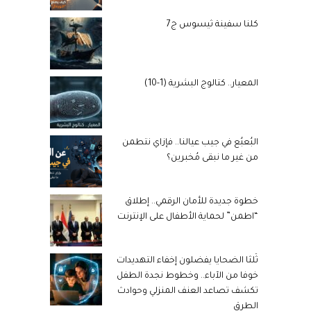
كلنا سفينة ثيسوس ج7
المعيار.. كتالوج البشرية (1-10)
البُعبُع في جيب عيالنا.. فإزاي نتطمن
من غير ما نبقى مُخبرين؟
خطوة جديدة للأمان الرقمي.. إطلاق
“اطمن” لحماية الأطفال على الإنترنت
ثُلثا الضحايا يفضلون إخفاء التهديدات
خوفا من الآباء.. وخطوط نجدة الطفل
تكشف تصاعد العنف المنزلي وحوادث
الطرق