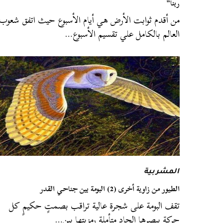
ربنا”
من أقدم ثوابت الأرض هي أيام الأسبوع حيث اتفق شعوب
العالم بالكامل علي تقسيم الأسبوع…
المشربية
الطيور من زاوية أخرى (2) البومة بين جناحي القدر
تقف البومة على شجرة عالية تراقب بصمتٍ حكيمٍ كل
حركةٍ ببصرها الحاد متأملة رمزيتها بين…