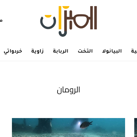
هم
ة
البيانولا
التخت
الربابة
زاوية
خردواتي
الرومان