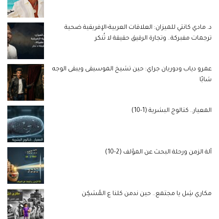
د. مادي كانتي للميزان: العلاقات العربية-الإفريقية ضحية
ترجمات مفبركة.. وتجارة الرقيق حقيقة لا تُنكر
عمرو دياب ودوريان جراي: حين تشيخ الموسيقى ويبقى الوجه
شابًا
المعيار.. كتالوج البشرية (1-10)
آلة الزمن ورحلة البحث عن المؤلف (2-10)
مكاري شِل يا مجتمع.. حين ندمن كلنا ع المُسَكِن