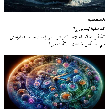
المصطبة
كلنا سفينة ثيسوس ج7
“بِفَضْل تَجَدُّد الخلايا.. كل فترة أبقى إنسان جديد فماتزعلش
مني لما أقابل حُضنك.. بـ”أنت مين؟”…