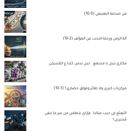
فن صناعة الطبيعي (0-10)
آلة الزمن ورحلة البحث عن المؤلف (2-10)
مكاري شِل يا مجتمع.. حين ندمن كلنا ع المُسَكِن
مركزيات كبرى ولا طائر وقواق حضاري؟ (3-10)
البُعبُع في جيب عيالنا.. فإزاي نتطمن من غير ما نبقى
مُخبرين؟