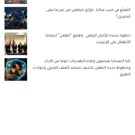
البُعبُع في جيب عيالنا.. فإزاي نتطمن من غير ما نبقى
مُخبرين؟
خطوة جديدة للأمان الرقمي.. إطلاق “اطمن” لحماية
الأطفال على الإنترنت
ثُلثا الضحايا يفضلون إخفاء التهديدات خوفا من الآباء..
وخطوط نجدة الطفل تكشف تصاعد العنف المنزلي وحوادث
الطرق