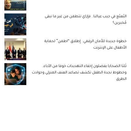
البُعبُع في جيب عيالنا.. فإزاي نتطمن من غير ما نبقى
مُخبرين؟
خطوة جديدة للأمان الرقمي.. إطلاق “اطمن” لحماية
الأطفال على الإنترنت
ثُلثا الضحايا يفضلون إخفاء التهديدات خوفا من الآباء..
وخطوط نجدة الطفل تكشف تصاعد العنف المنزلي وحوادث
الطرق