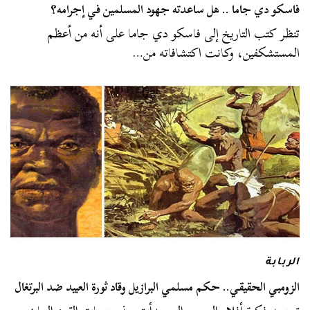
فاسكو دي جاما .. هل ساعدته جهود المسلمين في إجرامه؟
تنظر كتب التاريخ إلى فاسكو دي جاما على أنه من أعظم
المستشكفين، وكانت اكتشافاته من…
الربابة
الزومبي الحقيقي.. حكم مسلمي البرازيل وقاد ثورة العبيد ضد البرتغال