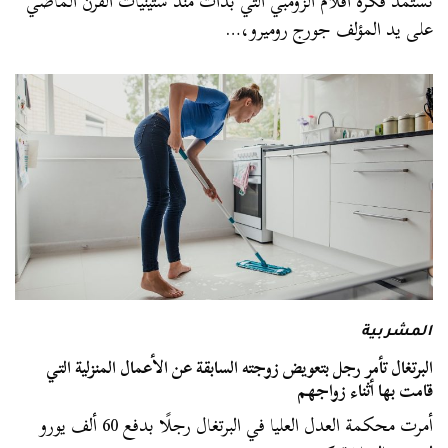
تستمد فكرة أفلام الزومبي التي بدأت منذ ستينيات القرن الماضي
على يد المؤلف جورج روميرو،…
المشربية
البرتغال تأمر رجل بتعويض زوجته السابقة عن الأعمال المنزلية التي
قامت بها أثناء زواجهم
أمرت محكمة العدل العليا في البرتغال رجلًا بدفع 60 ألف يورو