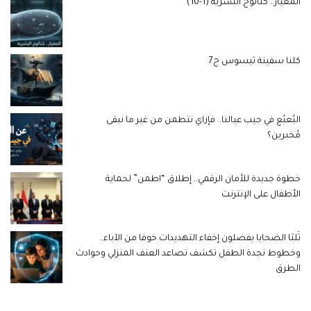
المعيار.. كتالوج البشرية (1-10)
كلنا سفينة ثيسوس ج7
البُعبُع في جيب عيالنا.. فإزاي نتطمن من غير ما نبقى
مُخبرين؟
خطوة جديدة للأمان الرقمي.. إطلاق “اطمن” لحماية
الأطفال على الإنترنت
ثُلثا الضحايا يفضلون إخفاء التهديدات خوفا من الآباء..
وخطوط نجدة الطفل تكشف تصاعد العنف المنزلي وحوادث
الطرق