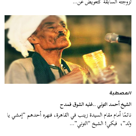
لزوجته السابقة كتعويض عن…
المصطبة
الشيخ أحمد التوني ..غلبه الشوق فمدح
نائمًا أمام مقام السيدة زينب في القاهرة، فنهره أحدهم “إمشي يا
ولد”، فبكي! الشيخ “التوني”…