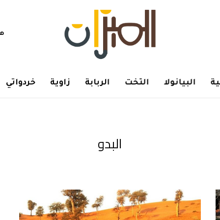
هم
ة
البيانولا
التخت
الربابة
زاوية
خردواتي
البدو