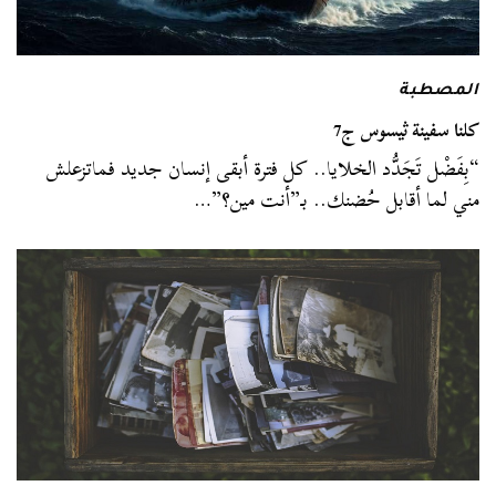
المصطبة
كلنا سفينة ثيسوس ج7
“بِفَضْل تَجَدُّد الخلايا.. كل فترة أبقى إنسان جديد فماتزعلش
مني لما أقابل حُضنك.. بـ”أنت مين؟”…