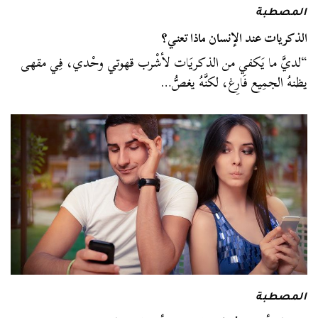
المصطبة
الذكريات عند الإنسان ماذا تعني؟
“لديَّ ما يَكفي من الذكريَات لأشْرب قهوتي وحْدي، فِي مقهى
يظنهُ الجمِيع فَارِغ، لكنَّهُ يغصُّ…
المصطبة