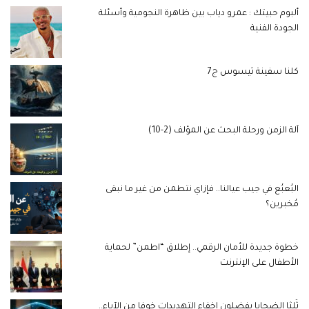
ألبوم حبيتك : عمرو دياب بين ظاهرة النجومية وأسئلة
الجودة الفنية
كلنا سفينة ثيسوس ج7
آلة الزمن ورحلة البحث عن المؤلف (2-10)
البُعبُع في جيب عيالنا.. فإزاي نتطمن من غير ما نبقى
مُخبرين؟
خطوة جديدة للأمان الرقمي.. إطلاق “اطمن” لحماية
الأطفال على الإنترنت
ثُلثا الضحايا يفضلون إخفاء التهديدات خوفا من الآباء..